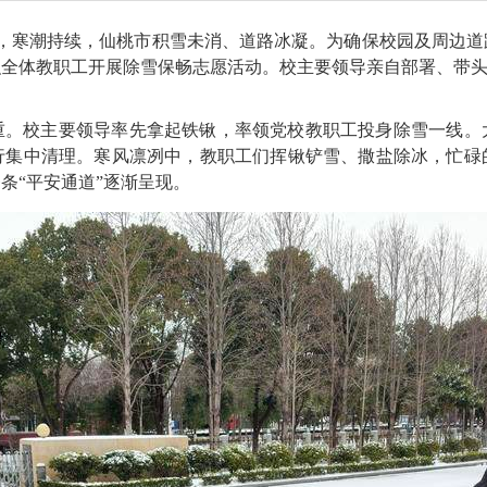
日，寒潮持续，仙桃市积雪未消、道路冰凝。为确保校园及周边
全体教职工开展除雪保畅志愿活动。校主要领导亲自部署、带头
重。校主要领导率先拿起铁锹，率领党校教职工投身除雪一线。
行集中清理。寒风凛冽中，教职工们挥锹铲雪、撒盐除冰，忙碌
条“平安通道”逐渐呈现。