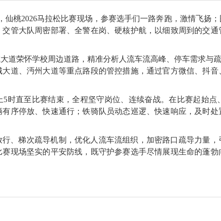
日，仙桃2026马拉松比赛现场，参赛选手们一路奔跑，激情飞
，交管大队周密部署、全警在岗、硬核护航，以细致周到的交通
大道荣怀学校周边道路，精准分析人流车流高峰、停车需求与疏
城大道、沔州大道等重点路段的管控措施，通过官方微信、抖音
。
上5时直至比赛结束，全程坚守岗位、连续奋战。在比赛起始点
辆有序停放、快速通行；铁骑队员动态巡逻、快速响应，及时处
放行、梯次疏导机制，优化人流车流组织，加密路口疏导力量，
比赛现场坚实的平安防线，既守护参赛选手尽情展现生命的蓬勃