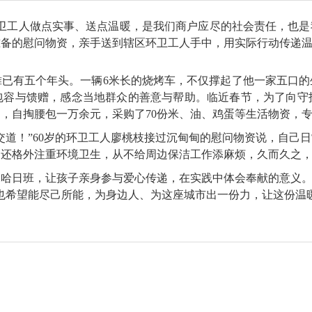
卫工人做点实事、送点温暖，是我们商户应尽的社会责任，也是我
准备的慰问物资，亲手送到辖区环卫工人手中，用实际行动传递
摊已有五个年头。一辆6米长的烧烤车，不仅撑起了他一家五口的
包容与馈赠，感念当地群众的善意与帮助。临近春节，为了向守
，自掏腰包一万余元，采购了70份米、油、鸡蛋等生活物资，
交道！”60岁的环卫工人廖桃枝接过沉甸甸的慰问物资说，自己
，还格外注重环境卫生，从不给周边保洁工作添麻烦，久而久之
哈日班，让孩子亲身参与爱心传递，在实践中体会奉献的意义。
也希望能尽己所能，为身边人、为这座城市出一份力，让这份温