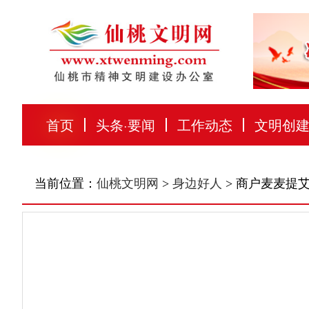
首页
头条
·
要闻
工作动态
文明创
当前位置：
仙桃文明网
>
身边好人
> 商户麦麦提