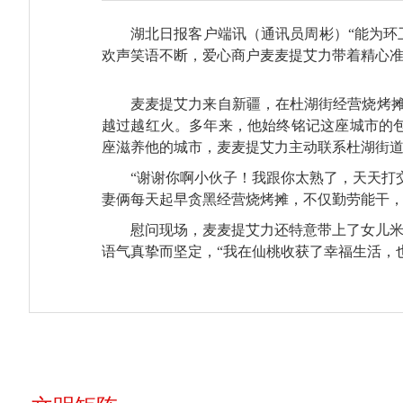
湖北日报客户端讯（通讯员周彬）“能为环
欢声笑语不断，爱心商户麦麦提艾力带着精心
麦麦提艾力来自新疆，在杜湖街经营烧烤
越过越红火。多年来，他始终铭记这座城市的
座滋养他的城市，麦麦提艾力主动联系杜湖街道
“谢谢你啊小伙子！我跟你太熟了，天天打
妻俩每天起早贪黑经营烧烤摊，不仅勤劳能干
慰问现场，麦麦提艾力还特意带上了女儿米
语气真挚而坚定，“我在仙桃收获了幸福生活，