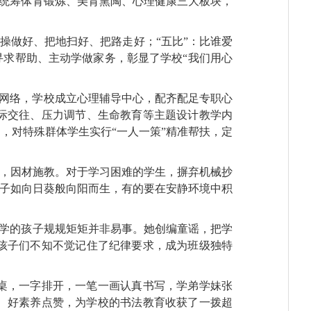
校统筹体育锻炼、美育熏陶、心理健康三大板块，
操做好、把地扫好、把路走好；“五比”：比谁爱
寻求帮助、主动学做家务，彰显了学校“我们用心
护网络，学校成立心理辅导中心，配齐配足专职心
际交往、压力调节、生命教育等主题设计教学内
，对特殊群体学生实行“一人一策”精准帮扶，定
异，因材施教。对于学习困难的学生，摒弃机械抄
孩子如向日葵般向阳而生，有的要在安静环境中积
入学的孩子规规矩矩并非易事。她创编童谣，把学
孩子们不知不觉记住了纪律要求，成为班级独特
桌，一字排开，一笔一画认真书写，学弟学妹张
、好素养点赞，为学校的书法教育收获了一拨超