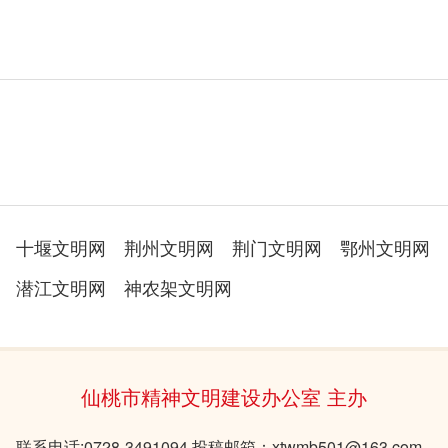
十堰文明网
荆州文明网
荆门文明网
鄂州文明网
潜江文明网
神农架文明网
仙桃市精神文明建设办公室 主办
联系电话:0728-3491094 投稿邮箱：xtwmb501@163.com