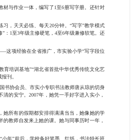
材与作业一体，编写了1至6册写字册。还针对
习，天天必练、每天20分钟。“写字”教学模式
”：1至3年级主修硬笔，4至6年级兼修软笔。还
——这项经验在全省推广，市实验小学“写字段位
法教育培训基地”“湖北省首批中华优秀传统文化艺
威报刊。
中国书协会员、市实小专职书法教师唐从琼的切身
清的安宁。2007年，她凭一手好字进入实小，
，她所有的假期都安排得满满当当，她像她的学
一半的教师自发来上她的课。她与同事历时一年，
年“小年”前后，学校备好笔墨、红纸，书法特长班