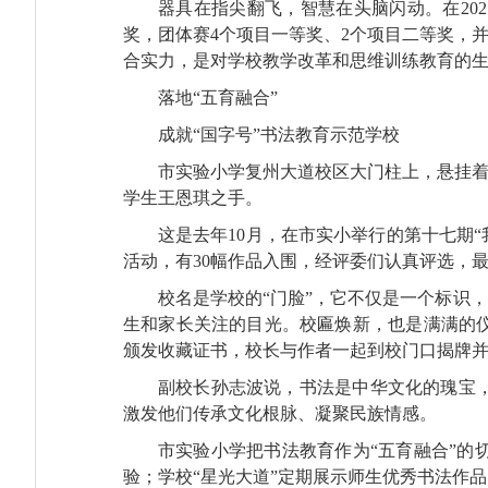
器具在指尖翻飞，智慧在头脑闪动。在202
奖，团体赛4个项目一等奖、2个项目二等奖，
合实力，是对学校教学改革和思维训练教育的
落地“五育融合”
成就“国字号”书法教育示范学校
市实验小学复州大道校区大门柱上，悬挂着
学生王恩琪之手。
这是去年10月，在市实小举行的第十七期
活动，有30幅作品入围，经评委们认真评选，
校名是学校的“门脸”，它不仅是一个标识
生和家长关注的目光。校匾焕新，也是满满的
颁发收藏证书，校长与作者一起到校门口揭牌并合
副校长孙志波说，书法是中华文化的瑰宝
激发他们传承文化根脉、凝聚民族情感。
市实验小学把书法教育作为“五育融合”的
验；学校“星光大道”定期展示师生优秀书法作