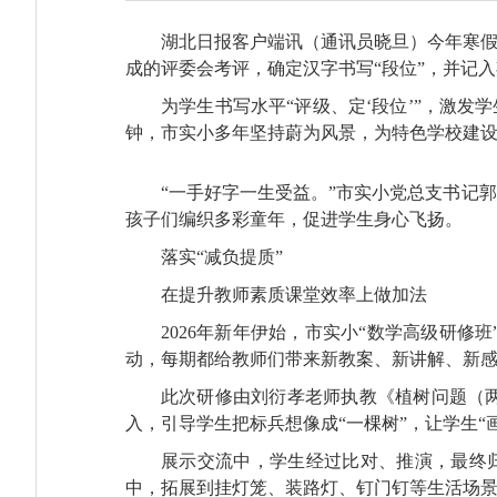
湖北日报客户端讯（通讯员晓旦）今年寒假
成的评委会考评，确定汉字书写“段位”，并记入
为学生书写水平“评级、定‘段位’”，激发
钟，市实小多年坚持蔚为风景，为特色学校建
“一手好字一生受益。”市实小党总支书记
孩子们编织多彩童年，促进学生身心飞扬。
落实“减负提质”
在提升教师素质课堂效率上做加法
2026年新年伊始，市实小“数学高级研
动，每期都给教师们带来新教案、新讲解、新
此次研修由刘衍孝老师执教《植树问题（
入，引导学生把标兵想像成“一棵树”，让学生“
展示交流中，学生经过比对、推演，最终归
中，拓展到挂灯笼、装路灯、钉门钉等生活场