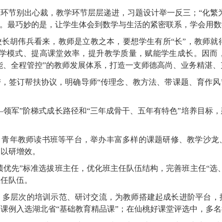
环节别出心裁，教学环节层层递进，习题设计举一反三；“化繁
”。最巧妙的是，让学生体会到数学与生活的紧密联系，学会用
长胡伟兵看来，教师是立教之本，要想学生有所“长”，教师就得“
化教学模式、提高课堂效率，提升教学质量，赋能学生成长。因而
赋能、全程管控”的教师发展体系，打造一支师德高尚、业务精湛
带，签订帮扶协议，明确导师“传理念、教方法、带课题、育作风
干—领军”阶梯式成长路径和“三年成骨干、五年有特色”培养目标
室、青年教师读书班等平台，举办丰富多样的课题研修、教学沙龙
、以研增效。
实绩优先”标准选拔班主任，优化班主任队伍结构，完善班主任“选
主任队伍。
、多层次的培训示范、研讨交流，为教师搭建起成长进阶平台，
师课例入选湖北省“基础教育精品课”；在仙桃好课堂评选中，多