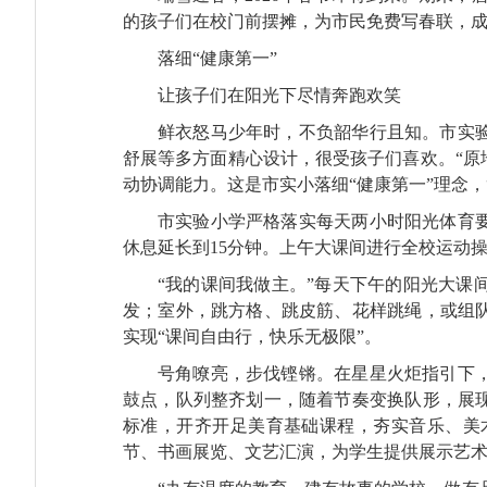
的孩子们在校门前摆摊，为市民免费写春联，
落细“健康第一”
让孩子们在阳光下尽情奔跑欢笑
鲜衣怒马少年时，不负韶华行且知。市实
舒展等多方面精心设计，很受孩子们喜欢。“原地
动协调能力。这是市实小落细“健康第一”理念，
市实验小学严格落实每天两小时阳光体育
休息延长到15分钟。上午大课间进行全校运动操
“我的课间我做主。”每天下午的阳光大
发；室外，跳方格、跳皮筋、花样跳绳，或组
实现“课间自由行，快乐无极限”。
号角嘹亮，步伐铿锵。在星星火炬指引下
鼓点，队列整齐划一，随着节奏变换队形，展
标准，开齐开足美育基础课程，夯实音乐、美
节、书画展览、文艺汇演，为学生提供展示艺