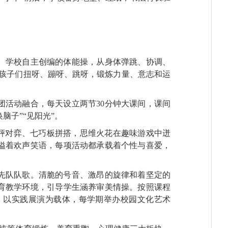
。学校自主创编的体能操，从身体弹跳、协调、
下，孩子们扭呀、蹦呀、跳呀，锻炼力量、意志和运
活动融合，每天设立两节30分钟大课间，课间
脑子”“见阳光”。
枰对弈、七巧板拼搭，思维火花在趣味游戏中迸
溢着欢声笑语，每项活动都承载着个性与喜爱，
先队队歌。清脆的号音、激昂的旋律和着坚定的
育教学环境，引导学生涵养审美情操。按照课程
。以实践展演为载体，每学期举办校园文化艺术