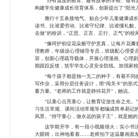
“办有温度的教育、建有故事的学校、做有
构建学生健康成长培育体系，创新提出了“阳光
雅行十五条接地气、贴合少年儿童健康成长
读书、比谁爱劳动、比谁守纪律、比谁懂礼貌、
去做”的校训，“正思、正言、正行、正气”的校
“像呵护初绽花朵般守护意真，让每片花瓣
理教师，年级设心理辅导专员，班级配心理委
容，创新心理疏导载体，开展心理漫画、心理剧
期跟踪反馈，筑牢学生心灵安全防线。加强家
“每个孩子都是独一无二的种子，有着不同
写作业，采用分层任务设计，用“闯关卡”的形
蓄力量。“老师的工作就是静待花开”，她说。
“以童心点亮童心，让教育绽放生命之光。
习生活常规、课间活动常规等都编成简单易记
风景。“持守童心，做永远的孩子王”，就是她
这学期开学，有一段小视频很火：实小书
大眼睛，出神地看着……老师拍下这温馨画面