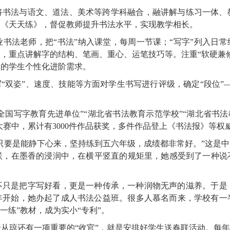
将书法与语文、道法、美术等跨学科融合，融讲解与练习一体、教
书《天天练》，督促教师提升书法水平，实现教学相长。
书法老师，把“书法”纳入课堂，每周一节课；“写字”列入日常练
，重点讲解字的结构、笔画、重心、运笔技巧等。注重“软硬兼修
长的学生个性化进阶需求。
写“双姿”、速度、技能等方面对学生书写进行评级，确定“段位”
全国写字教育先进单位”“湖北省书法教育示范学校”“湖北省书
大赛中，累计有3000件作品获奖，多件作品登上《书法报》等权
只要是能静下心来，坚持练到五六年级，成绩都非常好。”这是
，在墨香的浸润中，在横平竖直的规矩里，她感受到了一种说不
不只是把字写好看，更是一种传承，一种润物无声的滋养。于是
6年开始，她办起了成人书法公益班。很多人慕名而来，学校有
一练”教材，成为实小“专利”。
唐从琼还有一项重要的“收官”，就是安排好学生送春联活动。每