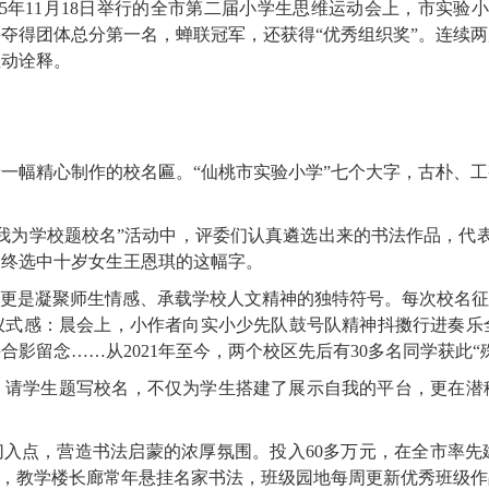
5年11月18日举行的全市第二届小学生思维运动会上，市实验
并夺得团体总分第一名，蝉联冠军，还获得“优秀组织奖”。连续
生动诠释。
一幅精心制作的校名匾。“仙桃市实验小学”七个大字，古朴、
“我为学校题校名”活动中，评委们认真遴选出来的书法作品，代表
最终选中十岁女生王恩琪的这幅字。
，更是凝聚师生情感、承载学校人文精神的独特符号。每次校名征
仪式感：晨会上，小作者向实小少先队鼓号队精神抖擞行进奏乐
影留念……从2021年至今，两个校区先后有30多名同学获此“
，请学生题写校名，不仅为学生搭建了展示自我的平台，更在潜
切入点，营造书法启蒙的浓厚氛围。投入60多万元，在全市率
品，教学楼长廊常年悬挂名家书法，班级园地每周更新优秀班级