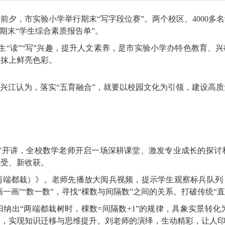
前夕，市实验小学举行期末“写字段位赛”。两个校区、4000多
期末“学生综合素质报告单”。
学生“读”“写”兴趣，提升人文素养，是市实验小学办特色教育、兴
设抹上鲜亮色彩。
郭兴江认为，落实“五育融合”，就要以校园文化为引领，建设高
修班”开讲，全校数学老师开启一场深耕课堂、激发专业成长的探
感受、新收获。
两端都栽）》。老师先播放大阅兵视频，提示学生观察标兵队列，
画一画”“数一数”，寻找“棵数与间隔数”之间的关系。打破传统“
纳出“两端都栽树时，棵数=间隔数+1”的规律，具象实景转
景，实现知识迁移与思维提升。刘老师的演绎，生动精彩，让人