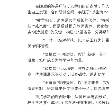
在随后的评课环节，老师们纷纷点赞：导入
生自主发现、合作研讨空间，实现了“以生为本
“教学相长，师生是共同成长的伙伴。”在校
任”“减态度”，而是通过提升教师素养、优
实“减负提质”的关键，构建“分层培养、分类
——“一对一”结对帮扶。以青蓝工程为纽
优”闭环管理。
——“阶梯式”引领进阶。按照“新锐—骨
瓶颈，笃行成长为教学中坚力量。
——“多层次”活动增效。依托名师工作
赛、优质课展示等活动，以赛砺技、以训促学
——“全链条”管理提质。以“德才兼备、
激励机制，搭建班主任专业成长平台，建强班
重点学科的课例研磨、深度评课与多形式
校全学科共生成432个跨学科作业案例，3名教