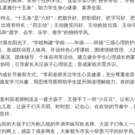
品位的教师、育有个性的学生。”这是市实小的“校长寄语”。学
儿童雅行十五条”，助力学生身心健康、素养全面。
特点。“十五条”是“六好”：把旗升好、把歌唱好、把字写好、把
比谁有特长；“四主动”：主动微笑问好、主动捡拾垃圾、主动
风和“愿学、会学、乐学、善学”的独特学风。
舒展在阳光下。”学校构建“学校——年级——班级”三级心理防
员，形成联动育人格局。开设特色心理课程，围绕情绪管理、人
展演、团体辅导、个体咨询等活动。建立健全学生心理成长档案
校协同，引导家长关注孩子心理状态，形成家校共育共识。
的成长节奏和方式。”李莉老师关注学生心灵健康，充分尊重差
式激发学习兴趣，用思维导图帮助学生提升阅读理解能力。有的
”姜利容老师刚送走一拨大孩子，又接手了一班“小豆豆”。让初
的儿歌，让孩子们天天唱、时时想、记在心。在欢快的节奏中，
的坚持。
法班的大孩子们为刚入校的学弟学妹写姓名牌。大孩子们每人一
发到网上，感染了很多网友，大家都为市实小研墨习字的好学风