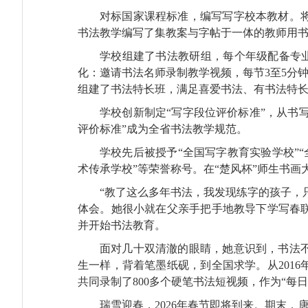
对标国家课程标准，编写写字校本教材。
书法教学编写了集教案与字帖于一体的教师用
学校组建了书法教研组，每个年级配备专业
化：邀请书法名师录制教学视频，每节3至5分钟
组建了书法特长班，满足喜爱书法、有书法特
学校创新制定“写字段位评价标准”，从书
评价标准”成为全省书法教学规范。
学校先后被授予“全国写字教育实验学校”“
术传承学校”等荣誉称号。在“楚风杯”师生书画
“教了这么多年书法，我发现练字的孩子，
体会。她很小就在父亲手把手地教导下学写春联
并开始书法教育。
面对几十双清澈的眼睛，她意识到，书法
生一样，背着笔墨纸砚，到全国求学。从201
共同录制了800多个硬笔书法短视频，作为“每日
瑞雪迎春，2026年春节即将到来。期末，