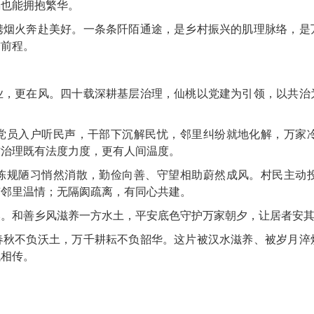
隅也能拥抱繁华。
携烟火奔赴美好。一条条阡陌通途，是乡村振兴的肌理脉络，是
绣前程。
业，更在风。四十载深耕基层治理，仙桃以党建为引领，以共治
党员入户听民声，干部下沉解民忧，邻里纠纷就地化解，万家
村治理既有法度力度，更有人间温度。
陈规陋习悄然消散，勤俭向善、守望相助蔚然成风。村民主动
有邻里温情；无隔阂疏离，有同心共建。
然。和善乡风滋养一方水土，平安底色守护万家朝夕，让居者安
春秋不负沃土，万千耕耘不负韶华。这片被汉水滋养、被岁月淬
代相传。