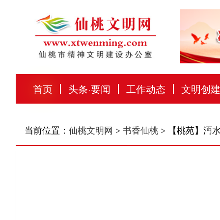
首页
头条
·
要闻
工作动态
文明创
当前位置：
仙桃文明网
>
书香仙桃
> 【桃苑】沔