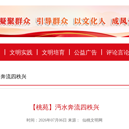
建
文明实践
文明培育
公益广告
评论言
水奔流四秩兴
【桃苑】沔水奔流四秩兴
时间：2026年07月06日
来源：
仙桃文明网