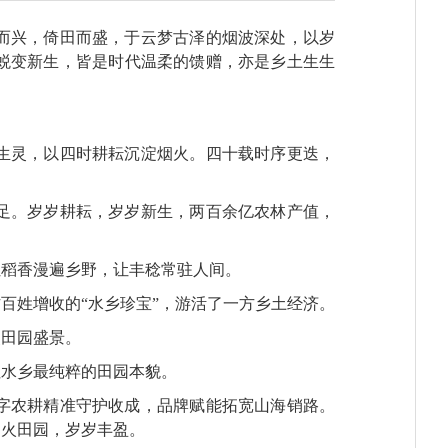
而兴，倚田而盛，于云梦古泽的烟波深处，以岁
蜕变新生，皆是时代温柔的馈赠，亦是乡土生生
生灵，以四时耕耘沉淀烟火。四十载时序更迭，
足。岁岁耕耘，岁岁新生，两百余亿农林产值，
让稻香漫遍乡野，让丰稔常驻人间。
百姓增收的“水乡珍宝”，游活了一方乡土经济。
点田园盛景。
住水乡最纯粹的田园本貌。
字农耕精准守护收成，品牌赋能拓宽山海销路。
烟火田园，岁岁丰盈。