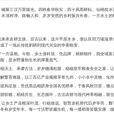
，铺展江汉万里烟光。四秩春华秋实，四十风雨耕耘。仙桃枕水
、水清村净、路畅人和、岁岁安然的乡村振兴长卷。一方水土的
素来承农耕文脉。亘古以来，这片平原水乡，便以良田万顷滋养
完成了一场从传统躬耕到现代兴业的华美蜕变。
守一方温饱。今朝，乡土借科技、凭品牌，精耕细作，筑全域富
赋能，是乡野蓬勃生长的厚重底气。
根植沃土、承袭古法，岁岁穗满粒圆，稳稳筑牢粮食安全之基，
解繁育难题，以三百亿产业规模享誉九州，小小水中灵物，化作
花迎风绽放，凭优质品相跻身全国名优榜单，于春风秋日里，缀
清甜软糯，稻鳝共生、生态循环，古法农耕与现代种养相融，留
，让乡土产业根深叶茂、行稳致远。智慧农机替代旧岁辛劳，数
，冬有岁安年丰。每一寸沃野皆藏生机，每一缕稻香皆载安康，