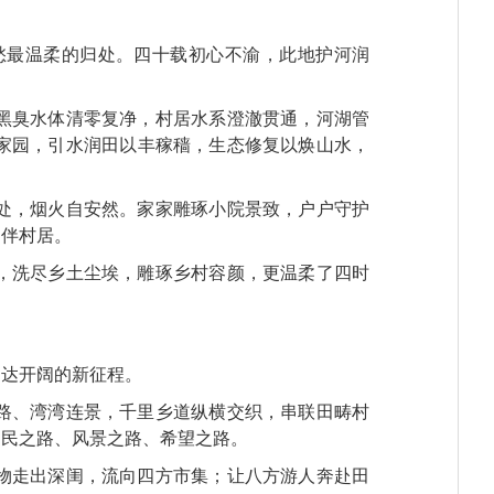
愁最温柔的归处。四十载初心不渝，此地护河润
黑臭水体清零复净，村居水系澄澈贯通，河湖管
家园，引水润田以丰稼穑，生态修复以焕山水，
处，烟火自安然。家家雕琢小院景致，户户守护
常伴村居。
，洗尽乡土尘埃，雕琢乡村容颜，更温柔了四时
通达开阔的新征程。
路、湾湾连景，千里乡道纵横交织，串联田畴村
富民之路、风景之路、希望之路。
物走出深闺，流向四方市集；让八方游人奔赴田