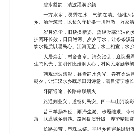
碧水凝韵，清波濯润乡颜
一方水乡，灵秀在水，气韵在清。仙桃河
乡、治污筑景，以长久守护换一川澄澈、万家
岁月涤尘，旧貌换新姿。曾经淤塞浑浊的
护闭环长效，日日巡河、岁岁守水，让条条溪
饮水提质以暖民心。江河无恙，水土相宜，水
人居焕新，村舍含章。清杂治乱，庭院叠
生态风光，文明评比浸润人心，村风民浴涵养
朝观烟波漾影，暮看静水含光。春有柔波
朝夕，让江汉水乡藏尽田园诗意，满目清宁悠
阡陌通途，长路串联烟火
路通则业兴，道畅则民安。四十年山河焕
昔日羊肠窄径，雨滞尘淤、步履维艰。今
落，联通城乡街巷。路网提质升级，养护精细
长路如带，串珠成链。平坦乡道穿越绿野