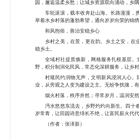
园，邂逅温柔乡愁；让城乡资源双向涌动，乡
车轮滚滚，载丰收奔赴山海。长路漫漫，
举着水乡村落的蓬勃希望，通向岁岁向荣的锦
和风煦俗，善治安稳乡心
乡村之美，在景，更在韵。乡土之安，在
稳乡土。
全域村社提质焕新，网格服务扎根基层。
野，积分制润化民风，常态化深耕服务，让乡
村规民约润物无声，文明新风浸润人心。
业，从旁观之人变为建设之主。无纷争扰攘，
烟火村落，秩序井然；寻常岁月，温润安
沔水悠悠东流去，乡野灼灼向新生。四十
岁常青，让田园诗意绵长不绝，让富民薪火代
（作者：张泽新）