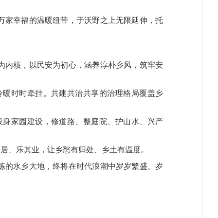
万家幸福的温暖纽带，于沃野之上无限延伸，托
为内核，以民安为初心，涵养淳朴乡风，筑牢安
冷暖时时牵挂。共建共治共享的治理格局覆盖乡
投身家园建设，修道路、整庭院、护山水、兴产
其居、乐其业，让乡愁有归处、乡土有温度。
炼的水乡大地，终将在时代浪潮中岁岁繁盛、岁