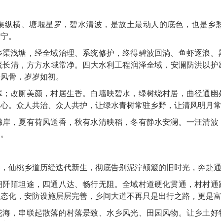
渠纵横、塘堰星罗，碧水清波，是故土最动人的底色，也是乡
清宁。
乡渠浅塘，经全域治理、系统修护，终得碧波回淌、鱼虾逐浪。
流长清，方方水域常净。四大水利工程润泽全域，安澜防洪以护
乡风骨，岁岁如初。
翠；改厕美颜，村居生香。白墙映碧水，绿树绕村居，曲径通幽
初心。众人共治、众人共护，让绿水青树常驻乡野，让清风明月
拂岸，夏有荷风送香，秋有水清映稻，冬有静水安澜。一汪清波
长。
彩，仙桃乡道历经迭代新生，彻底告别泥泞颠簸的旧时光，奔赴
朝阡陌坦途，四通八达、畅行无阻。全域村道硬化贯通，村村通
常态化，安防设施层层完善，乡间大道不再只是出行之路，更是
花海，串联起散落的村落景致、水乡风光、田园风物。让乡土好