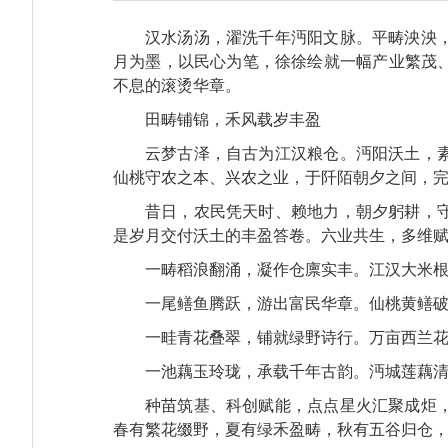
汉水汤汤，濯洗千年沔阳文脉。平畴泱泱
月为墨，以民心为笔，徐徐绘就一幅产业繁茂
不息的滚烫华章。
田畴铺锦，禾风载岁丰盈
云梦古泽，自古为江汉粮仓。沔阳沃土，
仙桃守农之本、兴农之业，于阡陌朝夕之间，
昔日，农民凭天时、赖地力，朝夕躬耕，
是岁月交付沃土的丰盈答卷。六业共生，多维
一畴稻浪翻涌，凝作仓廪实丰。江汉大米
一尾鳝鱼腾跃，游出富民华章。仙桃黄鳝破
一畦青花叠翠，铺就绿野诗行。万亩西兰
一池藕玉玲珑，承载千年古韵。沔城莲藕
种苗筑基、科创赋能，点点星火汇聚成炬
春有繁花缀野，夏有绿禾盈畴，秋有五谷归仓