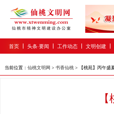
首页
头条
·
要闻
工作动态
文明创建
当前位置：
仙桃文明网
>
书香仙桃
> 【桃苑】丙午盛
【