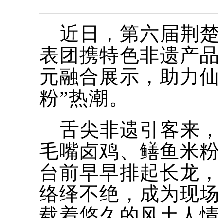
近日，第六届荆
表团携特色非遗产
元融合展示，助力仙
粉”热潮。
舌尖非遗引客来
毛嘴卤鸡、鳝鱼米
台前早早排起长龙
络绎不绝，成为现场
载着悠久的风土人