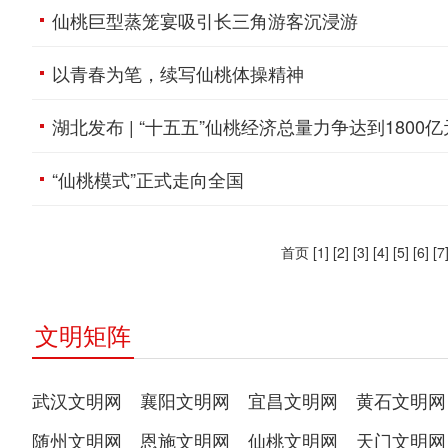
仙桃巨型蒸笼宴吸引长三角游客沉浸游
以青春为笔，续写仙桃体操精神
湖北发布 | “十五五”仙桃经济总量力争达到1800
“仙桃模式”正式走向全国
首页
[1]
[2]
[3]
[4]
[5]
[6]
[7
文明矩阵
武汉文明网
襄阳文明网
宜昌文明网
黄石文明网
随州文明网
恩施文明网
仙桃文明网
天门文明网