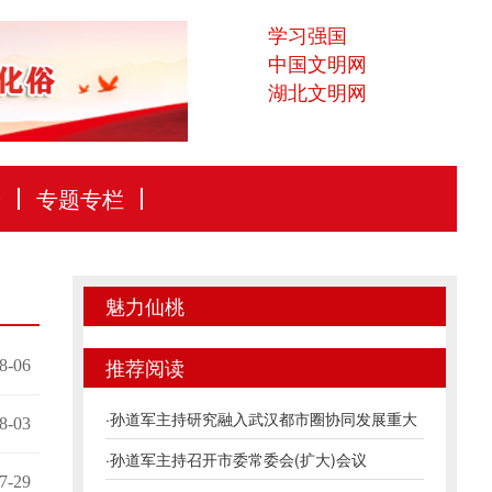
学习强国
中国文明网
湖北文明网
论
专题专栏
魅力仙桃
推荐阅读
8-06
·
孙道军主持研究融入武汉都市圈协同发展重大
8-03
项目推...
·
孙道军主持召开市委常委会(扩大)会议
7-29