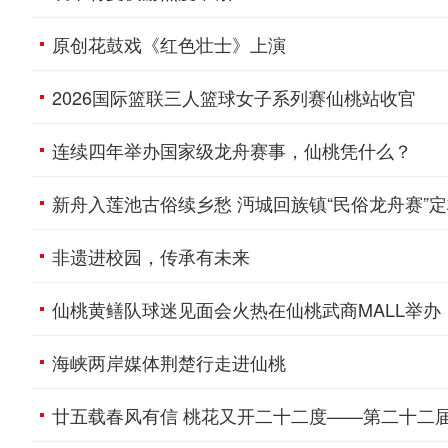
原创花鼓戏《红色壮士》上演
2026国际篮联三人篮球女子系列赛仙桃站收官
连续四年举办国家级龙舟赛事，仙桃凭什么？
新舟入莲池古俗续乡愁 沔城回族镇“民俗龙舟赛”
非遗进校园，传承有未来
仙桃黄鳝队球迷见面会火热在仙桃武商MALL举办
海峡两岸媒体荆楚行走进仙桃
廿五载春风有信 桃花又开二十二度——第二十二