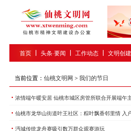
首页
头条
·
要闻
工作动态
文明创
当前位置：
仙桃文明网
>
我们的节日
浓情端午暖安居 仙桃市城区房管所联合开展端午
仙桃市龙华山街道叶王社区：粽叶飘香邻里情 入
沔城传统龙舟赛吸引数万群众观赛游玩