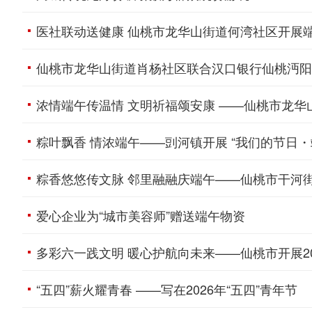
医社联动送健康 仙桃市龙华山街道何湾社区开展
仙桃市龙华山街道肖杨社区联合汉口银行仙桃沔阳支
浓情端午传温情 文明祈福颂安康 ——仙桃市龙
粽叶飘香 情浓端午——剅河镇开展 “我们的节日・
粽香悠悠传文脉 邻里融融庆端午——仙桃市干河
爱心企业为“城市美容师”赠送端午物资
多彩六一践文明 暖心护航向未来——仙桃市开展20
“五四”薪火耀青春 ——写在2026年“五四”青年节