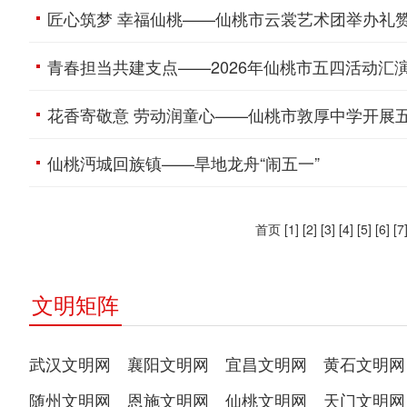
匠心筑梦 幸福仙桃——仙桃市云裳艺术团举办礼
青春担当共建支点——2026年仙桃市五四活动汇
花香寄敬意 劳动润童心——仙桃市敦厚中学开展
仙桃沔城回族镇——旱地龙舟“闹五一”
首页
[1]
[2]
[3]
[4]
[5]
[6]
[7
文明矩阵
武汉文明网
襄阳文明网
宜昌文明网
黄石文明网
随州文明网
恩施文明网
仙桃文明网
天门文明网